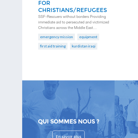
FOR
CHRISTIANS/REFUGEES
SSF-Rescuers without borders Providing
immediate aid to persecuted and victimized
Christians across the Middle East…
emergency mission
equipment
first aid training
kurdistan iraqi
QUI SOMMES NOUS ?
En savoir plus