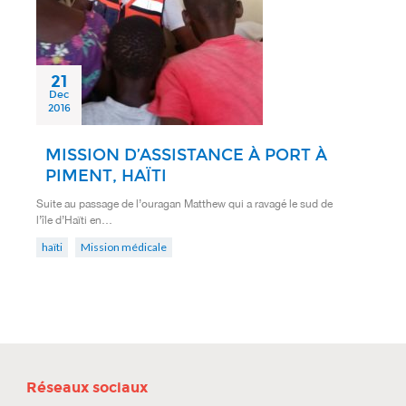
21
Dec
2016
MISSION D’ASSISTANCE À PORT À
PIMENT, HAÏTI
Suite au passage de l’ouragan Matthew qui a ravagé le sud de
l’île d’Haïti en…
haïti
Mission médicale
Réseaux sociaux