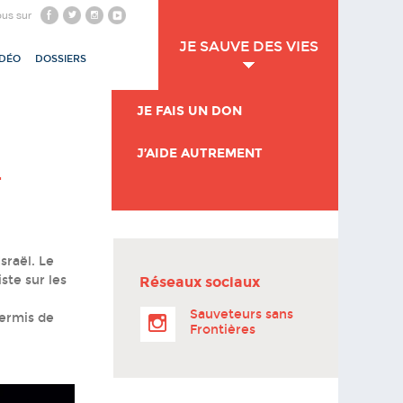
ous sur
JE SAUVE DES VIES
IDÉO
DOSSIERS
JE FAIS UN DON
J’AIDE AUTREMENT
L
sraël. Le
ste sur les
Réseaux sociaux
Sauveteurs sans
permis de
Frontières