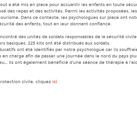
ut a été mis en place pour accueillir les enfants en toute sécur
osé des repas et des activités. Parmi les activités proposées, le
courisme. Dans ce contexte, les psychologues sur place ont not
écurité des enfants, tout en leur donnant confiance.
ontré des unités de soldats responsables de la sécurité civile
urs basiques. 225 kits ont été distribués aux soldats.
ucatifs ont été identifiés par notre psychologue car ils souffrai
is en charge afin de passer une journée dans le nord du pays plu
eu… Ils ont également bénéficié d’une séance de thérapie à l’ai
rotection civile, cliquez
ici