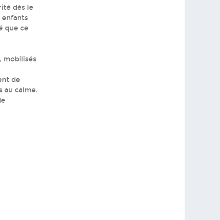
ité dès le
s enfants
é que ce
, mobilisés
ent de
s au calme.
de