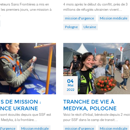
teurs Sans Frontières a mis en
4 mois après le début du conflit, près de 3
 les premiers jours, une mission à
millions de réfugiés ukrainien vivent…
…
mission d'urgence
Mission médicale
Pologne
Ukraine
04
Mai
2022
S DE MISSION :
TRANCHE DE VIE À
NCE UKRAINE
MEDYKA, POLOGNE
 sont écoulés depuis que SSF est
Voici le récit d’Inbal, bénévole depuis 2 moi
à Medyka, à la frontière…
pour SSF dans le camp de transit…
d'urgence
Mission médicale
mission d'urgence
Mission médicale