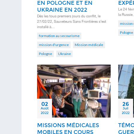
EN POLOGNE ET EN
EXPÉ
UKRAINE EN 2022
Le 24 févr
la Russie
Dès les tous premiers jours du conflit, le
27/02/22, Sauveteurs Sans Frontières s’est
mission 
installé à…
Pologne
formation au secourisme
mission d'urgence
Mission médicale
Pologne
Ukraine
02
26
Août
Juil
2022
2022
MISSIONS MÉDICALES
TÉMO
MOBILES EN COURS
GUER