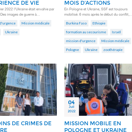
RIENCE DE VIE
MOIS D’ACTIONS
ier 2022 l’Ukraine était envahie par
En Pologne et Ukraine, SSF est toujours
. Des images de guerre à…
mobilisé. 6 mois après le début du conflit,
d'urgence
Mission médicale
Burkina Faso
Ethiopie
Ukraine
formation au secourisme
Israël
mission d'urgence
Mission médicale
Pologne
Ukraine
zoothérapie
04
Juil
2022
INS DE CRIMES DE
MISSION MOBILE EN
RE
POLOGNE ET UKRAINE