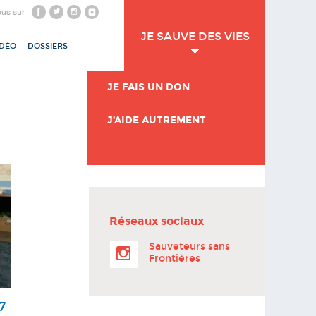
ous sur
JE SAUVE DES VIES
IDÉO
DOSSIERS
JE FAIS UN DON
J’AIDE AUTREMENT
Réseaux sociaux
Sauveteurs sans
Frontières
7