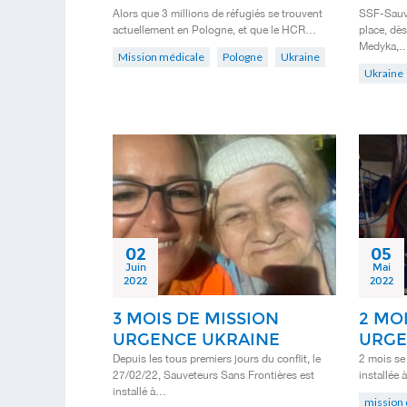
Alors que 3 millions de réfugiés se trouvent
SSF-Sauve
actuellement en Pologne, et que le HCR…
place, dès
Medyka,
Mission médicale
Pologne
Ukraine
Ukraine
02
05
Juin
Mai
2022
2022
3 MOIS DE MISSION
2 MOI
URGENCE UKRAINE
URGE
Depuis les tous premiers jours du conflit, le
2 mois se
27/02/22, Sauveteurs Sans Frontières est
installée 
installé à…
mission 