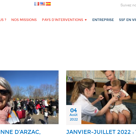
Suivez n
S ?
NOS MISSIONS
PAYS D’INTERVENTIONS ▼
ENTREPRISE
SSF EN V
04
Août
2022
ENNE D’ARZAC,
JANVIER-JUILLET 2022 : 