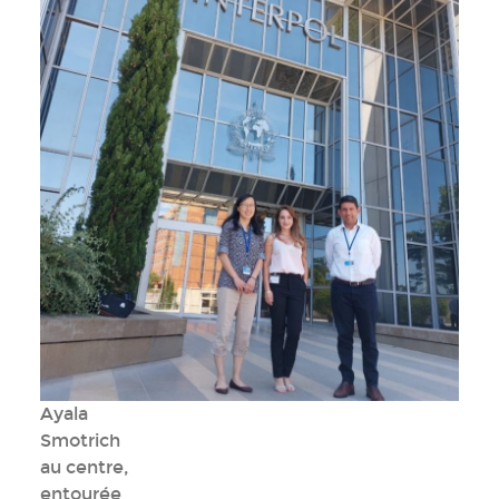
Ayala
Smotrich
au centre,
entourée