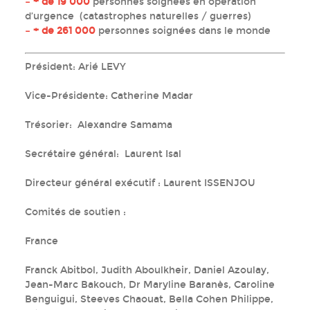
– + de 19 000
personnes soignées en opération
d’urgence (catastrophes naturelles / guerres)
– + de 261 000
personnes soignées dans le monde
Président: Arié LEVY
Vice-Présidente: Catherine Madar
Trésorier: Alexandre Samama
Secrétaire général: Laurent Isal
Directeur général exécutif : Laurent ISSENJOU
Comités de soutien :
France
Franck Abitbol, Judith Aboulkheir, Daniel Azoulay,
Jean-Marc Bakouch, Dr Maryline Baranès, Caroline
Benguigui, Steeves Chaouat, Bella Cohen Philippe,