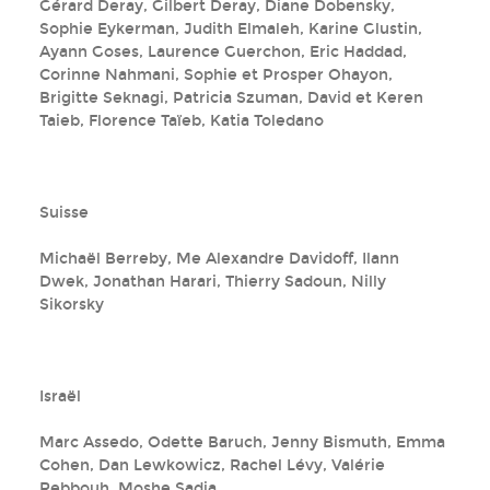
Gérard Deray, Gilbert Deray, Diane Dobensky,
Sophie Eykerman, Judith Elmaleh, Karine Glustin,
Ayann Goses, Laurence Guerchon, Eric Haddad,
Corinne Nahmani, Sophie et Prosper Ohayon,
Brigitte Seknagi, Patricia Szuman, David et Keren
Taieb, Florence Taïeb, Katia Toledano
Suisse
Michaël Berreby, Me Alexandre Davidoff, Ilann
Dwek, Jonathan Harari, Thierry Sadoun, Nilly
Sikorsky
Israël
Marc Assedo, Odette Baruch, Jenny Bismuth, Emma
Cohen, Dan Lewkowicz, Rachel Lévy, Valérie
Rebbouh, Moshe Sadia