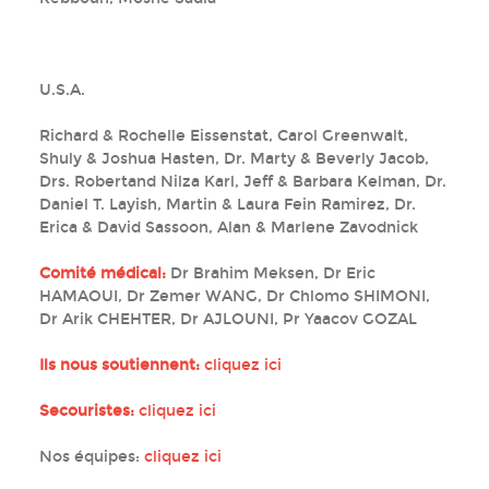
U.S.A.
Richard & Rochelle Eissenstat, Carol Greenwalt,
Shuly & Joshua Hasten, Dr. Marty & Beverly Jacob,
Drs. Robertand Nilza Karl, Jeff & Barbara Kelman, Dr.
Daniel T. Layish, Martin & Laura Fein Ramirez, Dr.
Erica & David Sassoon, Alan & Marlene Zavodnick
Comité médical:
Dr Brahim Meksen, Dr Eric
HAMAOUI, Dr Zemer WANG, Dr Chlomo SHIMONI,
Dr Arik CHEHTER, Dr AJLOUNI, Pr Yaacov GOZAL
Ils nous soutiennent:
cliquez ici
Secouristes:
cliquez ici
Nos équipes:
cliquez ici