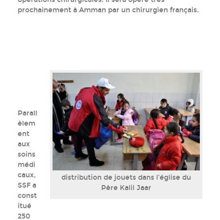
prochainement à Amman par un chirurgien français.
Parall
èlem
ent
aux
soins
médi
caux,
distribution de jouets dans l’église du
SSF a
Père Kalil Jaar
const
itué
250