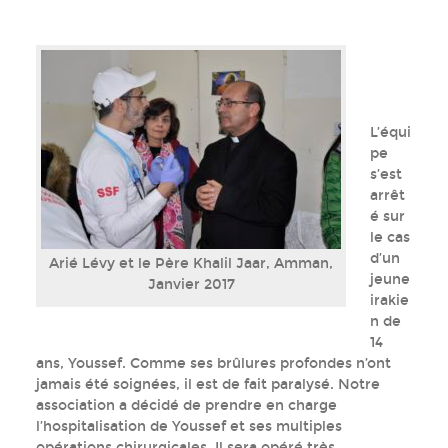
L’équi
pe
s’est
arrêt
é sur
le cas
d’un
Arié Lévy et le Père Khalil Jaar, Amman,
jeune
Janvier 2017
irakie
n de
14
ans, Youssef. Comme ses brûlures profondes n’ont
jamais été soignées, il est de fait paralysé. Notre
association a décidé de prendre en charge
l’hospitalisation de Youssef et ses multiples
opérations chirurgicales. Il sera opéré très