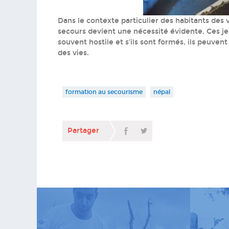
Dans le contexte particulier des habitants des 
Formation au sec
secours devient une nécessité évidente. Ces j
souvent hostile et s’ils sont formés, ils peuve
des vies.
formation au secourisme
népal
Partager
Formation a
Formation a
Formation a
Formation a
Formation a
Formation a
Formation a