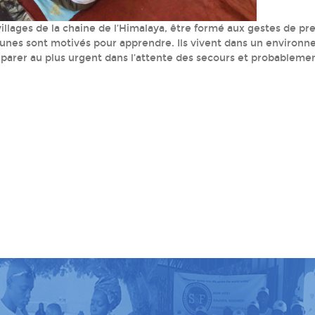
villages de la chaine de l’Himalaya, être formé aux gestes de pr
ourisme, Népal, été 2018
eunes sont motivés pour apprendre. Ils vivent dans un environ
nt parer au plus urgent dans l’attente des secours et probableme
u secourisme, Népal, été 2018
u secourisme, Népal, été 2018
u secourisme, Népal, été 2018
u secourisme, Népal, été 2018
u secourisme, Népal, été 2018
u secourisme, Népal, été 2018
u secourisme, Népal, été 2018