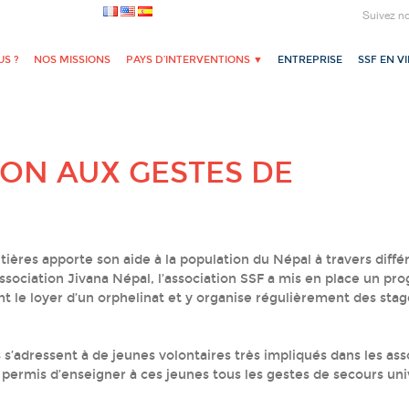
Suivez n
S ?
NOS MISSIONS
PAYS D’INTERVENTIONS ▼
ENTREPRISE
SSF EN V
ION AUX GESTES DE
ières apporte son aide à la population du Népal à travers diffé
association Jivana Népal, l’association SSF a mis en place un p
ent le loyer d’un orphelinat et y organise régulièrement des sta
s’adressent à de jeunes volontaires très impliqués dans les ass
 a permis d’enseigner à ces jeunes tous les gestes de secours un