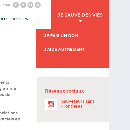
ous sur
JE SAUVE DES VIES
IDÉO
DOSSIERS
JE FAIS UN DON
J’AIDE AUTREMENT
rents
rogramme
Réseaux sociaux
ges de
Sauveteurs sans
Frontières
ociations
iversels en