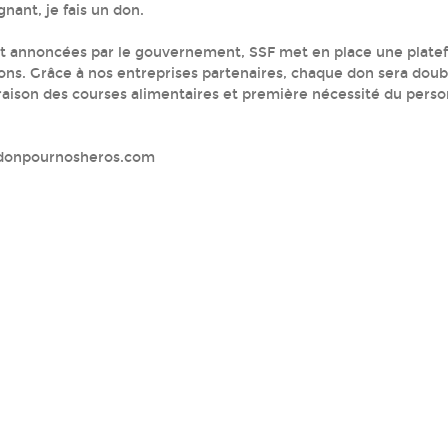
gnant, je fais un don.
ent annoncées par le gouvernement, SSF met en place une plat
dons. Grâce à nos entreprises partenaires, chaque don sera dou
livraison des courses alimentaires et première nécessité du pers
.1donpournosheros.com