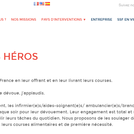
Suivez n
S ?
NOS MISSIONS
PAYS D’INTERVENTIONS ▼
ENTREPRISE
SSF EN V
S HÉROS
ance en leur offrant et en leur livrant leurs courses.
e dévoue, j’applaudis.
t, les infirmier(e)s/aides-soignant(e)s/ ambulancier(e)s/branc
chaque soir pour leur dévouement. Leur engagement est total et 
r leurs tâches du quotidien. Nous proposons de les soulager d
t leurs courses alimentaires et de première nécessité.