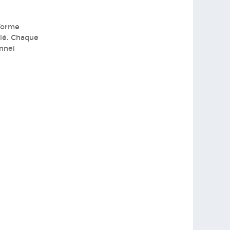
eforme
blé. Chaque
onnel