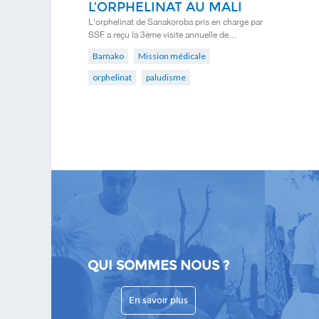
L’ORPHELINAT AU MALI
L'orphelinat de Sanakoroba pris en charge par
SSF a reçu la 3ème visite annuelle de…
Bamako
Mission médicale
orphelinat
paludisme
QUI SOMMES NOUS ?
En savoir plus