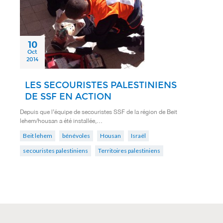
10
Oct
2014
LES SECOURISTES PALESTINIENS
DE SSF EN ACTION
Depuis que l’équipe de secouristes SSF de la région de Beit
lehem/housan a été installée,…
Beit lehem
bénévoles
Housan
Israël
secouristes palestiniens
Territoires palestiniens