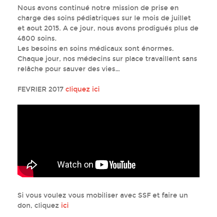
Nous avons continué notre mission de prise en
charge des soins pédiatriques sur le mois de juillet
et aout 2015. A ce jour, nous avons prodigués plus de
4800 soins.
Les besoins en soins médicaux sont énormes.
Chaque jour, nos médecins sur place travaillent sans
relâche pour sauver des vies…
FEVRIER 2017
cliquez ici
Camp d'Ankawa II, Kurdistan
Camp d'Ankawa II, Kurdistan
Camp d'Ankawa II, Kurdistan
Camp d'Ankawa II, Kurdistan
Camp d'Ankawa II, Kurdistan
Camp d'Ankawa II, Kurdistan
Camp d'Ankawa II, Kurdistan
Camp d'Ankawa II, Kurdistan
irakien, septembre 2015
irakien, septembre 2015
irakien, juin 2015
irakien, juin 2015
irakien, juin 2015
irakien, juin 2015
irakien, juin 2015
irakien, juin 2015
Si vous voulez vous mobiliser avec SSF et faire un
don, cliquez
ici