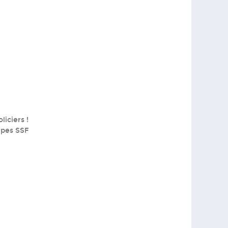
iciers !
ipes SSF