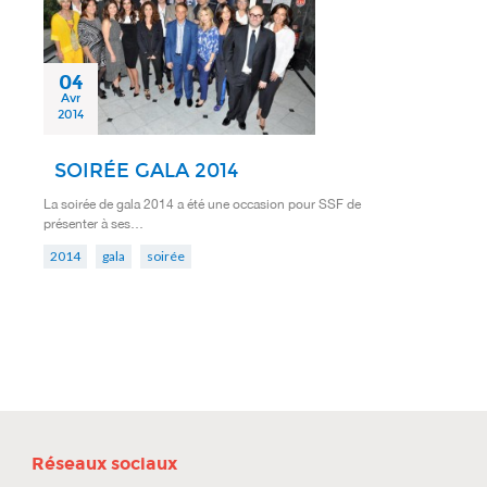
04
Avr
2014
SOIRÉE GALA 2014
La soirée de gala 2014 a été une occasion pour SSF de
présenter à ses…
2014
gala
soirée
Réseaux sociaux