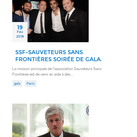
19
Fév
2018
SSF-SAUVETEURS SANS
FRONTIÈRES SOIRÉE DE GALA.
La mission principale de l’association Sauveteurs Sans
Frontières est de venir en aide à des…
gala
Paris