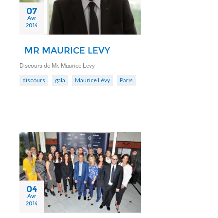
07
Avr
2014
MR MAURICE LEVY
Discours de Mr. Maurice Levy
discours
gala
Maurice Lévy
Paris
04
Avr
2014