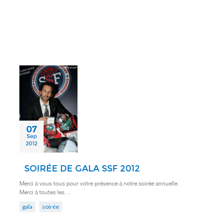
07
Sep
2012
SOIRÉE DE GALA SSF 2012
Merci à vous tous pour votre présence à notre soirée annuelle.
Merci à toutes les…
gala
soirée