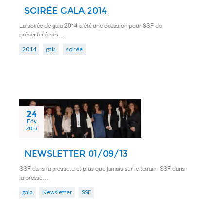
SOIRÉE GALA 2014
La soirée de gala 2014 a été une occasion pour SSF de
présenter à ses…
2014
gala
soirée
24
Fév
2013
NEWSLETTER 01/09/13
SSF dans la presse… et plus que jamais sur le terrain SSF dans
la presse…
gala
Newsletter
SSF