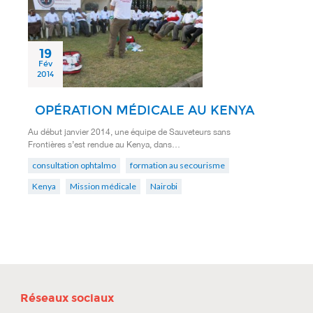
19
Fév
2014
OPÉRATION MÉDICALE AU KENYA
Au début janvier 2014, une équipe de Sauveteurs sans
Frontières s’est rendue au Kenya, dans…
consultation ophtalmo
formation au secourisme
Kenya
Mission médicale
Nairobi
Réseaux sociaux