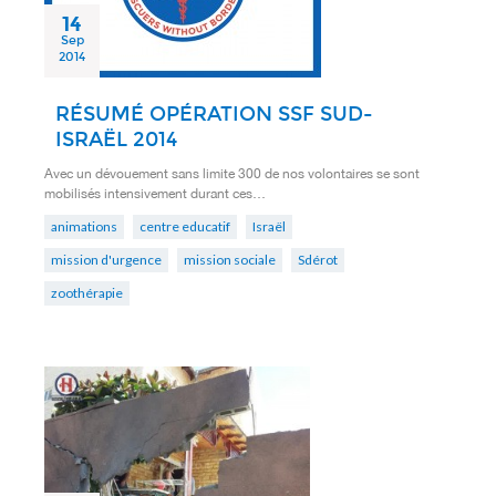
14
Sep
2014
RÉSUMÉ OPÉRATION SSF SUD-
ISRAËL 2014
Avec un dévouement sans limite 300 de nos volontaires se sont
mobilisés intensivement durant ces…
animations
centre educatif
Israël
mission d'urgence
mission sociale
Sdérot
zoothérapie