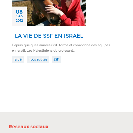
08
Sep
2012
LA VIE DE SSF EN ISRAËL
Depuis quelques années SSF forme et coordonne des équipes
en Israël. Les Palestiniens du croissant…
Israël
nouveautés
SSF
Réseaux sociaux