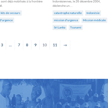
 sont déjà mobilisés à la frontière
Indonésiennes, le 26 décembre 2004,
ël.
déclenche un…
kits de secours
catastrophe naturelle
Indonésie
d'urgence
mission d'urgence
Mission médicale
Sri Lanka
Tsunami
3
…
7
8
9
10
11
→