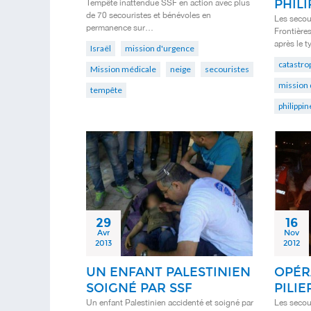
PHILI
Tempête inattendue SSF en action avec plus
de 70 secouristes et bénévoles en
Les secou
permanence sur…
Frontières
après le 
Israël
mission d'urgence
catastro
Mission médicale
neige
secouristes
mission 
tempête
philippin
29
16
Avr
Nov
2013
2012
UN ENFANT PALESTINIEN
OPÉR
SOIGNÉ PAR SSF
PILI
Un enfant Palestinien accidenté et soigné par
Les secou