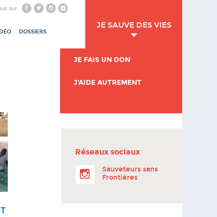
ous sur
JE SAUVE DES VIES
IDÉO
DOSSIERS
JE FAIS UN DON
J’AIDE AUTREMENT
Réseaux sociaux
Sauveteurs sans
Frontières
ET