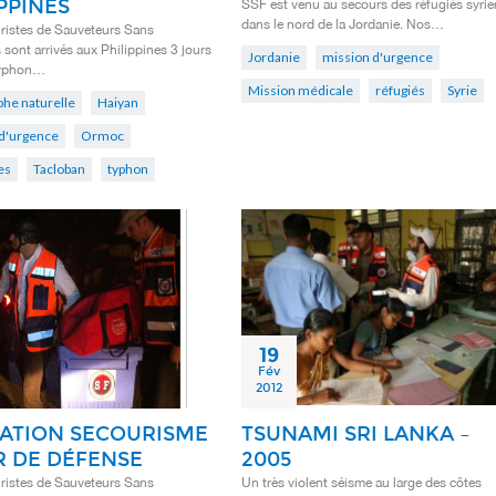
PPINES
SSF est venu au secours des réfugiés syrie
dans le nord de la Jordanie. Nos…
ristes de Sauveteurs Sans
 sont arrivés aux Philippines 3 jours
Jordanie
mission d'urgence
typhon…
Mission médicale
réfugiés
Syrie
phe naturelle
Haiyan
d'urgence
Ormoc
es
Tacloban
typhon
19
Fév
2012
ATION SECOURISME
TSUNAMI SRI LANKA –
ER DE DÉFENSE
2005
ristes de Sauveteurs Sans
Un très violent séisme au large des côtes