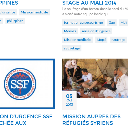
PPINES
STAGE AU MALI 2014
Le naufrage d'un bateau dans le nord du Ma
d'urgence
Mission médicale
a alerté notre équipe locale qui…
n
philippines
formation au secourisme
Gao
Mali
Ménaka
mission d'urgence
Mission médicale
Mopti
naufrage
sauvetage
03
Oct
2013
ION D’URGENCE SSF
MISSION AUPRÈS DES
CHÉE AUX
RÉFUGIÉS SYRIENS