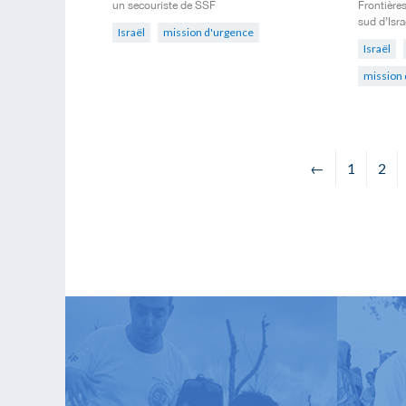
un secouriste de SSF
Frontières
sud d’Isra
Israël
mission d'urgence
Israël
mission 
←
1
2