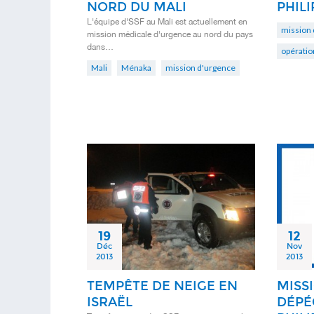
NORD DU MALI
PHILI
L'équipe d'SSF au Mali est actuellement en
mission 
mission médicale d'urgence au nord du pays
dans…
opératio
Mali
Ménaka
mission d'urgence
19
12
Déc
Nov
2013
2013
TEMPÊTE DE NEIGE EN
MISS
ISRAËL
DÉPÉ