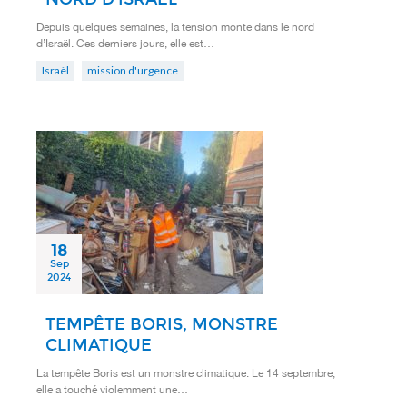
Depuis quelques semaines, la tension monte dans le nord
d’Israël. Ces derniers jours, elle est…
Israël
mission d'urgence
18
Sep
2024
TEMPÊTE BORIS, MONSTRE
CLIMATIQUE
La tempête Boris est un monstre climatique. Le 14 septembre,
elle a touché violemment une…