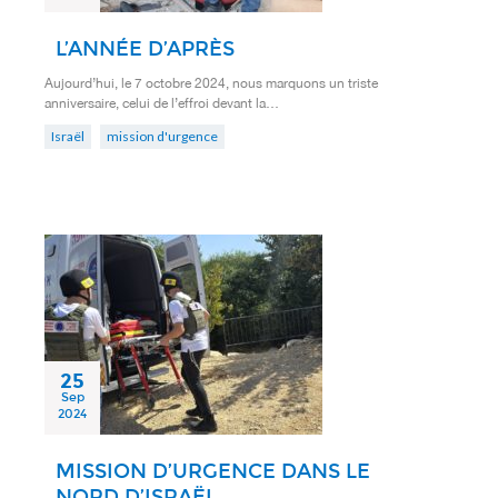
L’ANNÉE D’APRÈS
Aujourd’hui, le 7 octobre 2024, nous marquons un triste
anniversaire, celui de l’effroi devant la…
Israël
mission d'urgence
25
Sep
2024
MISSION D’URGENCE DANS LE
NORD D’ISRAËL