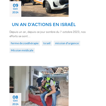
09
Oct
2024
UN AN D’ACTIONS EN ISRAËL
Depuis un an, depuis ce jour sombre du 7 octobre 2023, nos
efforts se sont…
ferme de zoothérapie
Israël
mission d'urgence
Mission médicale
08
Oct
2024