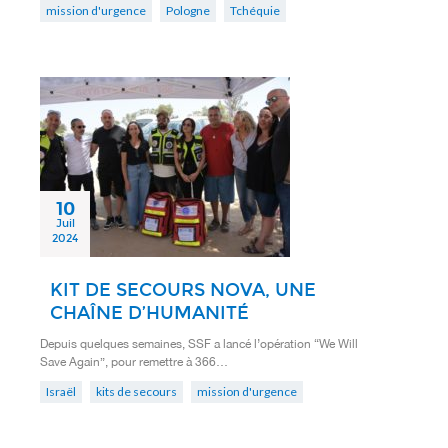
mission d'urgence
Pologne
Tchéquie
10
Juil
2024
KIT DE SECOURS NOVA, UNE
CHAÎNE D’HUMANITÉ
Depuis quelques semaines, SSF a lancé l’opération “We Will
Save Again”, pour remettre à 366…
Israël
kits de secours
mission d'urgence