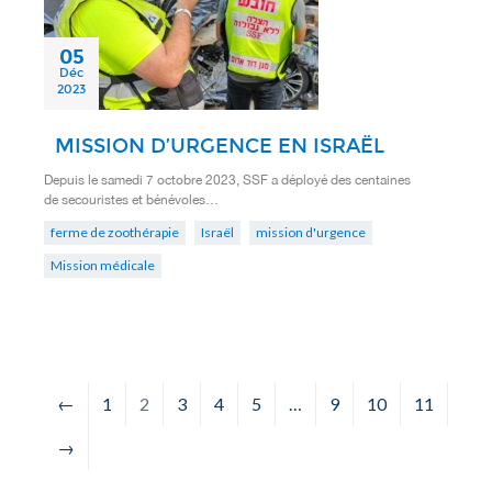
05
Déc
2023
MISSION D’URGENCE EN ISRAËL
Depuis le samedi 7 octobre 2023, SSF a déployé des centaines
de secouristes et bénévoles…
ferme de zoothérapie
Israël
mission d'urgence
Mission médicale
←
1
2
3
4
5
…
9
10
11
→