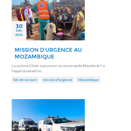
30
Déc
2024
MISSION D’URGENCE AU
MOZAMBIQUE
Le cyclone Chido a poursuivi sa course après Mayotte et il a
frappé durement le…
kits de secours
mission d'urgence
Mozambique