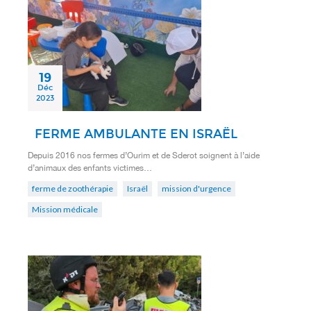
19
Déc
2023
FERME AMBULANTE EN ISRAËL
Depuis 2016 nos fermes d’Ourim et de Sderot soignent à l’aide
d’animaux des enfants victimes…
ferme de zoothérapie
Israël
mission d'urgence
Mission médicale