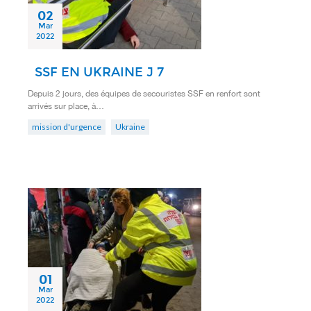
02
Mar
2022
SSF EN UKRAINE J 7
Depuis 2 jours, des équipes de secouristes SSF en renfort sont
arrivés sur place, à…
mission d'urgence
Ukraine
01
Mar
2022