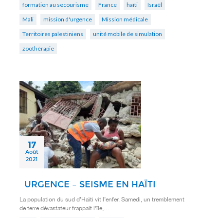
formation au secourisme
France
haïti
Israël
Mali
mission d'urgence
Mission médicale
Territoires palestiniens
unité mobile de simulation
zoothérapie
17
Août
2021
URGENCE – SEISME EN HAÏTI
La population du sud d’Haïti vit l’enfer. Samedi, un tremblement
de terre dévastateur frappait l’île,…