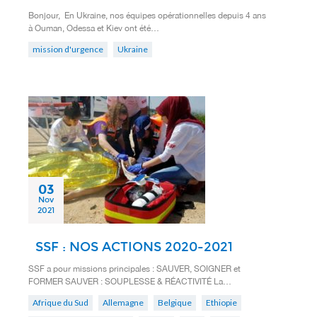
Bonjour, En Ukraine, nos équipes opérationnelles depuis 4 ans
à Ouman, Odessa et Kiev ont été…
mission d'urgence
Ukraine
03
Nov
2021
SSF : NOS ACTIONS 2020-2021
SSF a pour missions principales : SAUVER, SOIGNER et
FORMER SAUVER : SOUPLESSE & RÉACTIVITÉ La…
Afrique du Sud
Allemagne
Belgique
Ethiopie