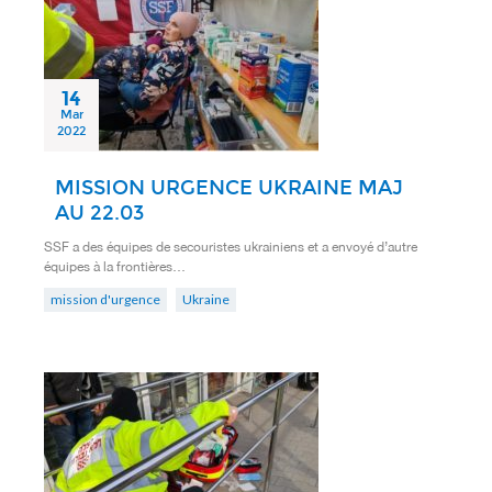
14
Mar
2022
MISSION URGENCE UKRAINE MAJ
AU 22.03
SSF a des équipes de secouristes ukrainiens et a envoyé d’autre
équipes à la frontières…
mission d'urgence
Ukraine