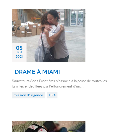
05
Juil
2021
DRAME À MIAMI
Sauveteurs Sans Frontières s’associe à la peine de toutes les
familles endeuillées par l’effondrement d’un…
mission d'urgence
USA