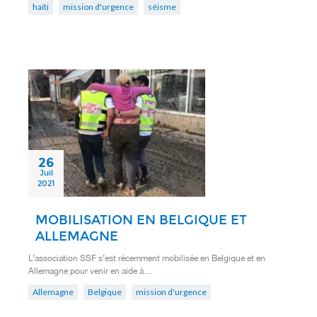
haïti
mission d'urgence
séisme
26
Juil
2021
MOBILISATION EN BELGIQUE ET
ALLEMAGNE
L’association SSF s’est récemment mobilisée en Belgique et en
Allemagne pour venir en aide à…
Allemagne
Belgique
mission d'urgence