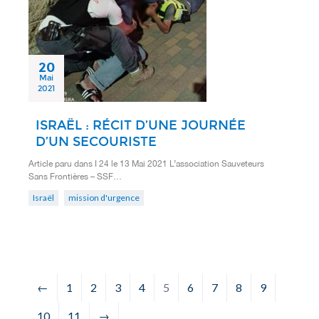
20
Mai
2021
ISRAËL : RÉCIT D’UNE JOURNÉE
D’UN SECOURISTE
Article paru dans I 24 le 13 Mai 2021 L’association Sauveteurs
Sans Frontières – SSF…
Israël
mission d'urgence
←
1
2
3
4
5
6
7
8
9
10
11
→